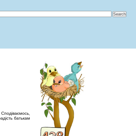
 Сподiваємось,
радiсть батькам