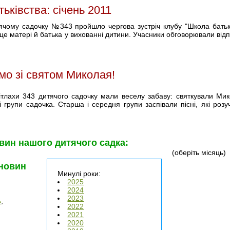
ьківства: січень 2011
тячому садочку №343 пройшло чергова зустріч клубу "Школа батьк
сце матері й батька у вихованні дитини. Учасники обговорювали відп
ємо зі святом Миколая!
 дітлахи 343 дитячого садочку мали веселу забаву: святкували Мик
і групи садочка. Старша і середня групи заспівали пісні, які роз
вин нашого дитячого садка:
(оберіть місяць)
 новин
Минулі роки:
2025
2024
2023
ь
,
2022
2021
2020