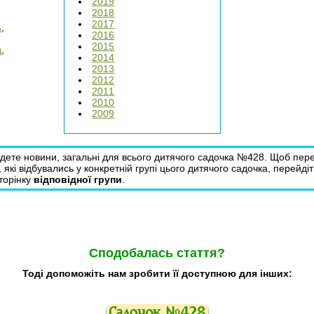
2019
2018
2017
ь
,
2016
2015
д
,
2014
2013
2012
2011
2010
2009
йдете новини, загальні для всього дитячого садочка №428. Щоб пер
, які відбувались у конкретній групі цього дитячого садочка, перейдіт
сторінку
відповідної групи
.
Сподобалась стаття?
Тоді допоможіть нам зробити її доступною для інших: