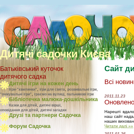
Дитячі садочки Києва
Сайт ди
Батьківський куточок
дитячого садка
Всі новин
Дитячі ігри на кожен день
,
,
,
Ігри-"хвилинки"
ігри для свята
розвивальні ігри
,
,
"очікувальні ігри"
граємо на вулиці
пальчикові ігри
2011.11.23
Бібліотечка малюка-дошкільника
Оновлено
,
,
Казки для дітей
дитячі вірші
,
оповідання для дітей
дитячі загадки
Нарештi вдало
Друзі та партнери Садочка
наш сайт надал
наших вихованц
Форум Садочка
Читати далі »»
2011.01.26