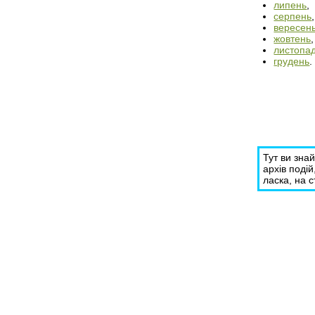
липень
,
серпень
,
вересен
жовтень
,
листопа
грудень
.
Тут ви зна
архів подій
ласка, на 