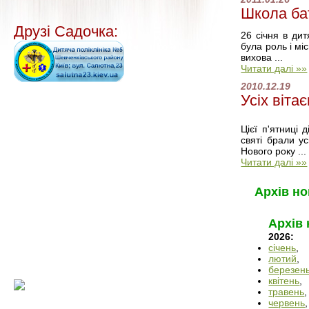
Школа бат
Друзі Садочка:
26 січня в ди
була роль і мі
вихова ...
Читати далі »»
2010.12.19
Усіх віта
Цієї п'ятниці
святі брали ус
Нового року ...
Читати далі »»
Архів но
Архів
2026:
січень
,
лютий
,
березен
квітень
,
травень
,
червень
,