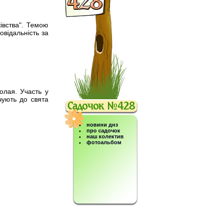
івства". Темою
овідальність за
олая. Участь у
учують до свята
новини днз
про садочок
наш колектив
фотоальбом