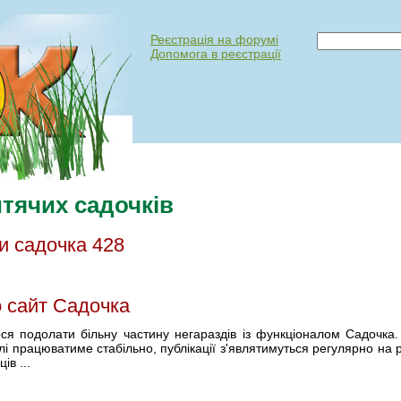
Реєстрація на форумі
Допомога в реєстрації
тячих садочків
и садочка 428
 сайт Садочка
ся подолати бiльну частину негараздiв iз функцiоналом Садочка.
i працюватиме стабiльно, публiкації з'являтимуться регулярно на 
iв ...