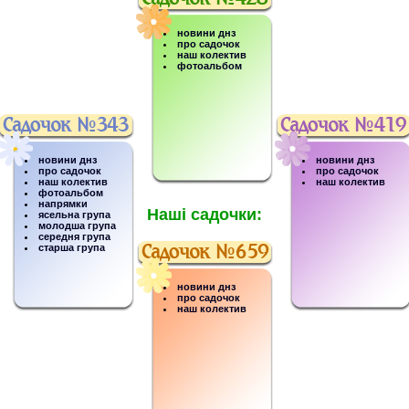
новини днз
про садочок
наш колектив
фотоальбом
новини днз
новини днз
про садочок
про садочок
наш колектив
наш колектив
фотоальбом
напрямки
Наші садочки:
ясельна група
молодша група
середня група
старша група
новини днз
про садочок
наш колектив