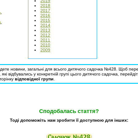
2019
2018
2017
ь
,
2016
2015
д
,
2014
2013
2012
2011
2010
2009
йдете новини, загальні для всього дитячого садочка №428. Щоб пер
, які відбувались у конкретній групі цього дитячого садочка, перейдіт
сторінку
відповідної групи
.
Сподобалась стаття?
Тоді допоможіть нам зробити її доступною для інших: