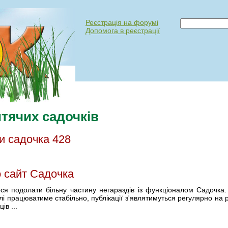
Реєстрація на форумі
Допомога в реєстрації
тячих садочків
и садочка 428
 сайт Садочка
ся подолати бiльну частину негараздiв iз функцiоналом Садочка.
i працюватиме стабiльно, публiкації з'являтимуться регулярно на 
iв ...