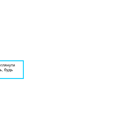
еглянути
ь, будь