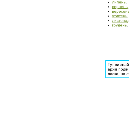
липень
,
серпень
,
вересен
жовтень
,
листопа
грудень
.
Тут ви зна
архів подій
ласка, на 