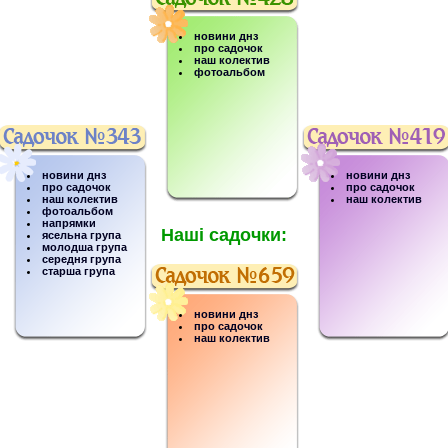
новини днз
про садочок
наш колектив
фотоальбом
новини днз
новини днз
про садочок
про садочок
наш колектив
наш колектив
фотоальбом
напрямки
Наші садочки:
ясельна група
молодша група
середня група
старша група
новини днз
про садочок
наш колектив