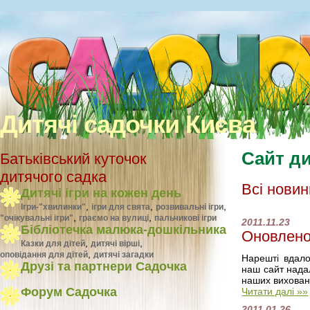
Дитячі садочки Києва
Сайт ди
Батьківський куточок
дитячого садка
Всі новин
Дитячі ігри на кожен день
,
,
,
Ігри-"хвилинки"
ігри для свята
розвивальні ігри
,
,
"очікувальні ігри"
граємо на вулиці
пальчикові ігри
2011.11.23
Бібліотечка малюка-дошкільника
Оновлено
,
,
Казки для дітей
дитячі вірші
,
оповідання для дітей
дитячі загадки
Нарештi вдало
Друзі та партнери Садочка
наш сайт надал
наших вихованц
Форум Садочка
Читати далі »»
2011.01.26