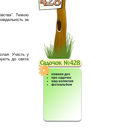
івства". Темою
овідальність за
олая. Участь у
учують до свята
новини днз
про садочок
наш колектив
фотоальбом