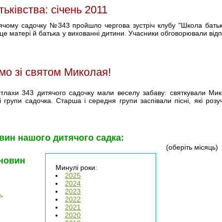
ьківства: січень 2011
тячому садочку №343 пройшло чергова зустріч клубу "Школа батьк
сце матері й батька у вихованні дитини. Учасники обговорювали відп
ємо зі святом Миколая!
 дітлахи 343 дитячого садочку мали веселу забаву: святкували Мик
і групи садочка. Старша і середня групи заспівали пісні, які роз
вин нашого дитячого садка:
(оберіть місяць)
 новин
Минулі роки:
2025
2024
2023
ь
,
2022
2021
2020