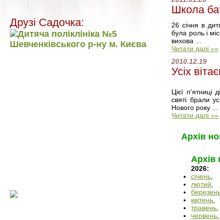
Школа бат
Друзі Садочка:
26 січня в ди
була роль і мі
вихова ...
Читати далі »»
2010.12.19
Усіх віта
Цієї п'ятниці
святі брали ус
Нового року ...
Читати далі »»
Архів но
Архів
2026:
січень
,
лютий
,
березен
квітень
,
травень
,
червень
,