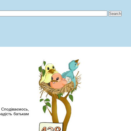
 Сподiваємось,
радiсть батькам