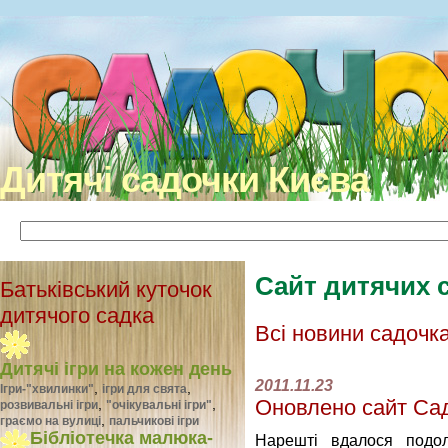
Дитячі садочки Києва
Сайт дитячих 
Батьківський куточок
дитячого садка
Всі новини садочк
Дитячі ігри на кожен день
2011.11.23
,
,
Ігри-"хвилинки"
ігри для свята
Оновлено сайт Са
,
,
розвивальні ігри
"очікувальні ігри"
,
граємо на вулиці
пальчикові ігри
Бібліотечка малюка-
Нарештi вдалося подол