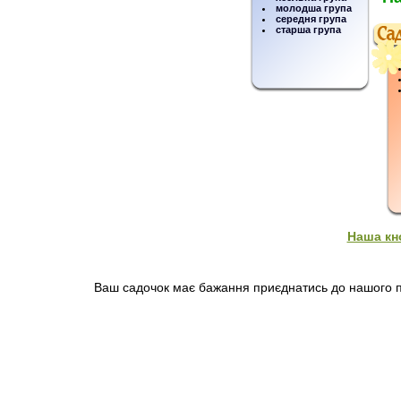
молодша група
середня група
старша група
Наша кн
Ваш садочок має бажання приєднатись до нашого пр