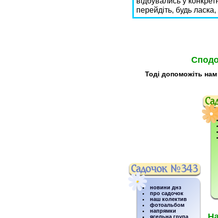
відбувались у конкретн
перейдіть, будь ласка,
Сподо
Тоді допоможіть нам
новини днз
про садочок
наш колектив
фотоальбом
напрямки
На
ясельна група