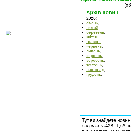
(об
Архів новин
2026:
січень
,
лютий
,
березень
,
квітень
,
травень
,
червень
,
липень
,
серпень
,
вересень
,
жовтень
,
листопад
,
грудень
.
Тут ви знайдете новин
садочка №428. Щоб пер