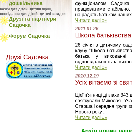
дошкільника
функцiоналом Садочка
працюватиме стабiльно, 
,
,
Казки для дітей
дитячі вірші
,
на радiсть батькам наших 
оповідання для дітей
дитячі загадки
Друзі та партнери
Читати далі »»
Садочка
2011.01.26
Школа батьківства:
Форум Садочка
26 січня в дитячому сад
клубу "Школа батьківства
батька у вихованні 
Друзі Садочка:
відповідальність за вихова
Читати далі »»
2010.12.19
Усіх вітаємо зі св
Цієї п'ятниці дітлахи 343
святкували Миколая. Учас
Старша і середня групи за
Нового року ...
Читати далі »»
Архів новин нашо