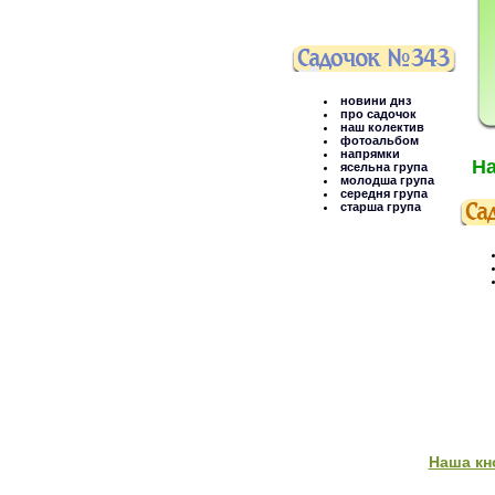
новини днз
про садочок
наш колектив
фотоальбом
напрямки
На
ясельна група
молодша група
середня група
старша група
Наша кн