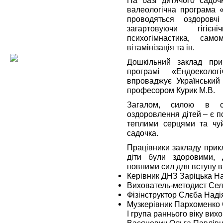
валеологічна програма «
проводяться оздоровч
загартовуючи гігієн
психогімнастика, само
вітамінізація та ін.
Дошкільний заклад при
програмі «Ендоеколог
впроваджує Український 
професором Курик М.В.
Загалом, силою в с
оздоровлення дітей – є п
теплими серцями та чуй
садочка.
Працівники закладу прик
діти були здоровими,
повними сил для вступу в
Керівник ДНЗ Заріцька На
Вихователь-методист Сел
Фізінструктор Слєба Над
Музкерівник Пархоменко 
І група раннього віку вих
Васянович Ольга Павлів