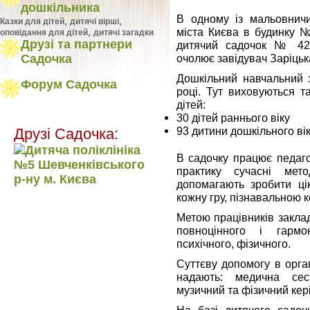
дошкільника
В одному із мальовничи
,
,
Казки для дітей
дитячі вірші
міста Києва в будинку №
,
оповідання для дітей
дитячі загадки
Друзі та партнери
дитячий садочок № 428
очолює завідувач Заріцьк
Садочка
Дошкільний навчальний 
Форум Садочка
році. Тут виховуються т
дітей:
30 дітей раннього віку
93 дитини дошкільного вік
Друзі Садочка:
В садочку працює педаго
практику сучасні ме
допомагають зробити ці
кожну гру, пізнавальною 
Метою працівників закла
повноцінного і гармо
психічного, фізичного.
Суттєву допомогу в орга
надають: медична сест
музичний та фізичний кер
На базі дитячого садоч