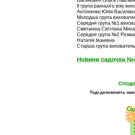
ІІ група раннього віку ви
Антоненко Юлія Василівн
Молодша група виховател
Середня група №1 вихова
Сметаніна Світлана Миха
Середня група №2 Розма
Наталія Іванівна
Старша група вихователь
Новини садочка №4
Сподо
Тоді допоможіть нам