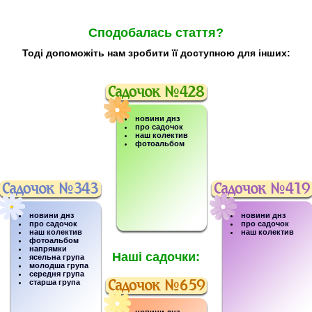
Сподобалась стаття?
Тоді допоможіть нам зробити її доступною для інших:
новини днз
про садочок
наш колектив
фотоальбом
новини днз
новини днз
про садочок
про садочок
наш колектив
наш колектив
фотоальбом
напрямки
Наші садочки:
ясельна група
молодша група
середня група
старша група