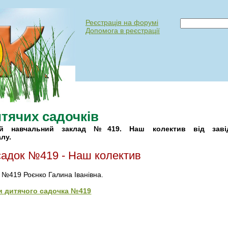
Реєстрація на форумі
Допомога в реєстрації
тячих садочків
ий навчальний заклад №419. Наш колектив від заві
лу.
садок №419 - Наш колектив
 №419 Роєнко Галина Іванівна.
ки дитячого садочка №419