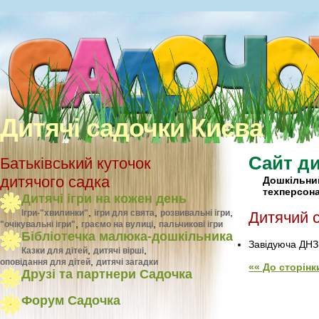
Дитячі садочки Києва
Сайт ди
Батьківський куточок
дитячого садка
Дошкільн
техперсона
Дитячі ігри на кожен день
,
,
,
Ігри-"хвилинки"
ігри для свята
розвивальні ігри
Дитячий 
,
,
"очікувальні ігри"
граємо на вулиці
пальчикові ігри
Бібліотечка малюка-дошкільника
Завідуюча ДНЗ
,
,
Казки для дітей
дитячі вірші
,
оповідання для дітей
дитячі загадки
«« До сторін
Друзі та партнери Садочка
Форум Садочка