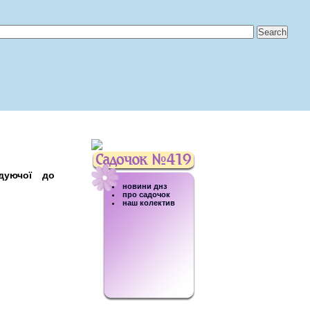
дуючої до
новини днз
про садочок
наш колектив