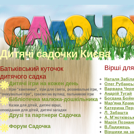
Дитячі садочки Києва
Вірші для
Батьківський куточок
дитячого садка
Наталя Забіл
Дитячі ігри на кожен день
Олег Рубансь
Варвара Чер
,
,
,
Ігри-"хвилинки"
ігри для свята
розвивальні ігри
Андрій Тугай
,
,
"очікувальні ігри"
граємо на вулиці
пальчикові ігри
Богдана Бойк
Бібліотечка малюка-дошкільника
Мар'яна Крам
,
,
Казки для дітей
дитячі вірші
Катерина Пер
,
оповідання для дітей
дитячі загадки
Л. Забашта
Друзі та партнери Садочка
А. М’ястківсь
Марія Познан
Форум Садочка
В.Ладижець
Віршики на за