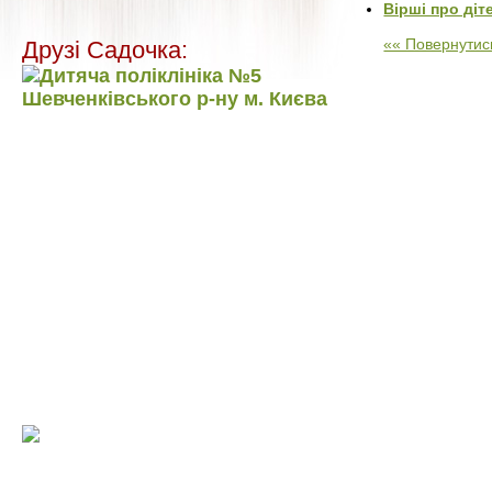
Вірші про діт
«« Повернутись
Друзі Садочка: