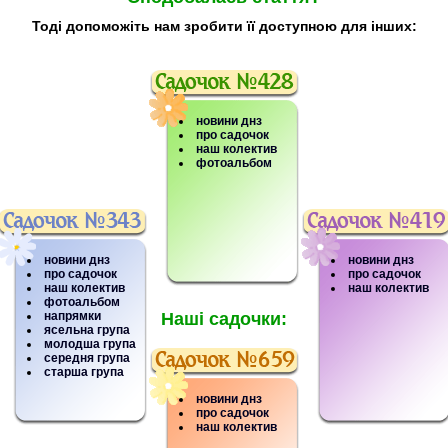
Тоді допоможіть нам зробити її доступною для інших:
новини днз
про садочок
наш колектив
фотоальбом
новини днз
новини днз
про садочок
про садочок
наш колектив
наш колектив
фотоальбом
напрямки
Наші садочки:
ясельна група
молодша група
середня група
старша група
новини днз
про садочок
наш колектив