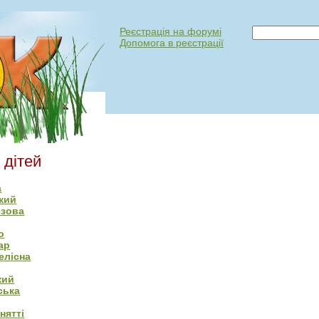
Реєстрація на форумі
Допомога в реєстрації
 дітей
а
кий
езова
о
ар
елісна
кий
ська
нятті