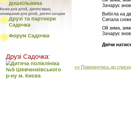
дошкільника
Зачарує знов
,
,
Казки для дітей
дитячі вірші
Вибігла на дв
,
оповідання для дітей
дитячі загадки
Друзі та партнери
Сипала сніж
Садочка
Ой зима, зим
Зачарує знов
Форум Садочка
Двічи натис
Друзі Садочка:
«« Повернутись до списку