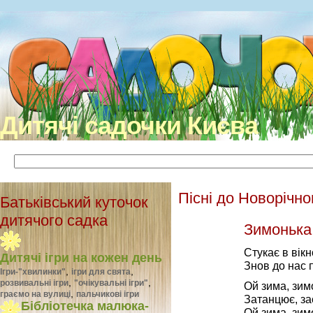
Дитячі садочки Києва
Пісні до Новорічно
Батьківський куточок
дитячого садка
Зимонька
Стукає в вікн
Дитячі ігри на кожен день
Знов до нас 
,
,
Ігри-"хвилинки"
ігри для свята
,
,
розвивальні ігри
"очікувальні ігри"
Ой зима, зим
,
граємо на вулиці
пальчикові ігри
Затанцює, за
Бібліотечка малюка-
Ой зима, зим