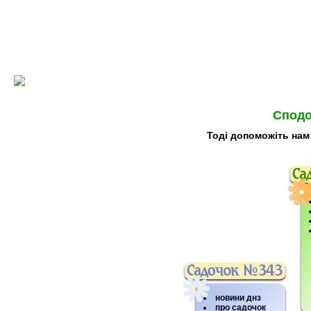
Сподо
Тоді допоможіть нам
новини днз
про садочок