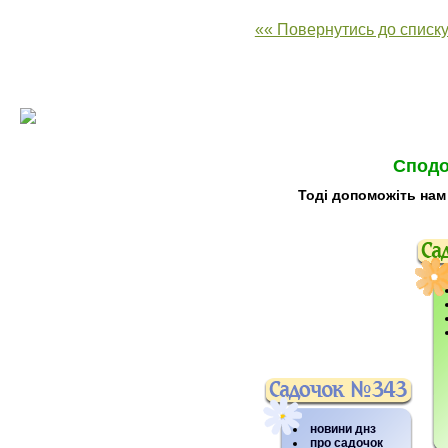
«« Повернутись до списку
Сподо
Тоді допоможіть нам
новини днз
про садочок