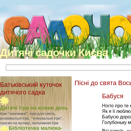
Дитячі садочки Києва
Пісні до свята Во
Батьківський куточок
дитячого садка
Бабуся
Ніхто про те 
Дитячі ігри на кожен день
Як я її люблю
,
,
Ігри-"хвилинки"
ігри для свята
Бабусю дорог
,
,
розвивальні ігри
"очікувальні ігри"
Голубоньку 
,
граємо на вулиці
пальчикові ігри
Бібліотечка малюка-
Всі кажуть, щ