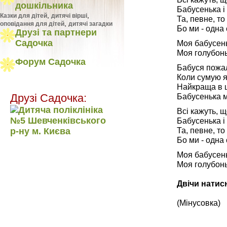
дошкільника
Бабусенька і 
,
,
Казки для дітей
дитячі вірші
Та, певне, то
,
оповідання для дітей
дитячі загадки
Бо ми - одна 
Друзі та партнери
Садочка
Моя бабусен
Моя голубонь
Форум Садочка
Бабуся пожал
Коли сумую я
Найкраща в ці
Бабусенька 
Друзі Садочка:
Всі кажуть, щ
Бабусенька і 
Та, певне, то
Бо ми - одна 
Моя бабусен
Моя голубонь
Двічи натис
(Мінусовка)