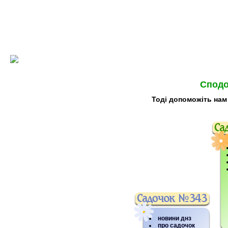
Сподо
Тоді допоможіть нам
новини днз
про садочок