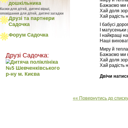
дошкільника
Бажаємо ми н
,
,
Казки для дітей
дитячі вірші
Хай доля зори
,
оповідання для дітей
дитячі загадки
Хай радість 
Друзі та партнери
Садочка
І бабусі доро
І матусеньки 
Форум Садочка
І найкращі на
Наші виховат
Миру й тепла
Бажаємо ми н
Друзі Садочка:
Хай доля зори
Хай радість 
Двічи натис
«« Повернутись до списку