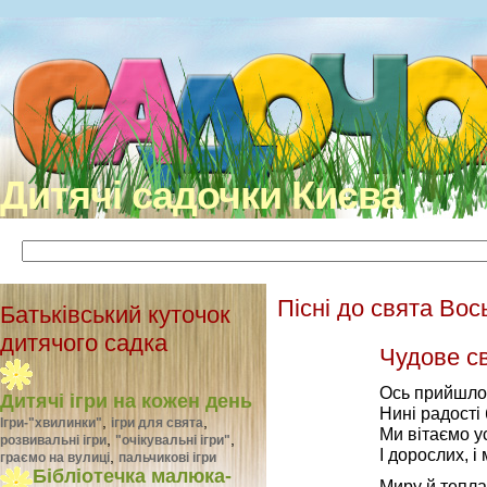
Дитячі садочки Києва
Пісні до свята Во
Батьківський куточок
дитячого садка
Чудове с
Ось прийшло
Дитячі ігри на кожен день
Нині радості
,
,
Ігри-"хвилинки"
ігри для свята
Ми вітаємо у
,
,
розвивальні ігри
"очікувальні ігри"
І дорослих, і
,
граємо на вулиці
пальчикові ігри
Бібліотечка малюка-
Миру й тепла