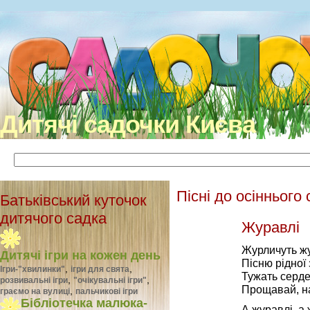
Дитячі садочки Києва
Пісні до осіннього 
Батьківський куточок
дитячого садка
Журавлі
Журличуть ж
Дитячі ігри на кожен день
Пісню рідної 
,
,
Ігри-"хвилинки"
ігри для свята
Тужать серде
,
,
розвивальні ігри
"очікувальні ігри"
Прощавай, на
,
граємо на вулиці
пальчикові ігри
Бібліотечка малюка-
А журавлі, а