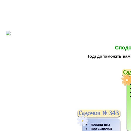
Сподо
Тоді допоможіть нам
новини днз
про садочок