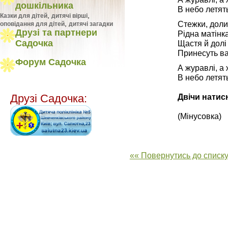
дошкільника
В небо летят
,
,
Казки для дітей
дитячі вірші
Стежки, доли 
,
оповідання для дітей
дитячі загадки
Друзі та партнери
Рідна матінк
Садочка
Щастя й долі 
Принесуть ва
Форум Садочка
А журавлі, а
В небо летят
Двічи натис
Друзі Садочка:
(Мінусовка)
«« Повернутись до списку