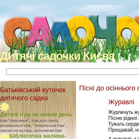
Дитячі садочки Києва
Пісні до осіннього 
Батьківський куточок
дитячого садка
Журавлі
Журличуть ж
Дитячі ігри на кожен день
Пісню рідної 
,
,
Ігри-"хвилинки"
ігри для свята
Тужать серде
,
,
розвивальні ігри
"очікувальні ігри"
Прощавай, на
,
граємо на вулиці
пальчикові ігри
Бібліотечка малюка-
А журавлі, а