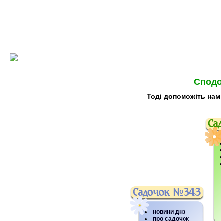
Сподо
Тоді допоможіть нам
новини днз
про садочок