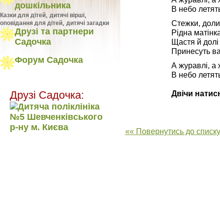
дошкільника
В небо летят
,
,
Казки для дітей
дитячі вірші
Стежки, доли 
,
оповідання для дітей
дитячі загадки
Друзі та партнери
Рідна матінк
Садочка
Щастя й долі 
Принесуть ва
Форум Садочка
А журавлі, а
В небо летят
Двічи натис
Друзі Садочка:
«« Повернутись до списку