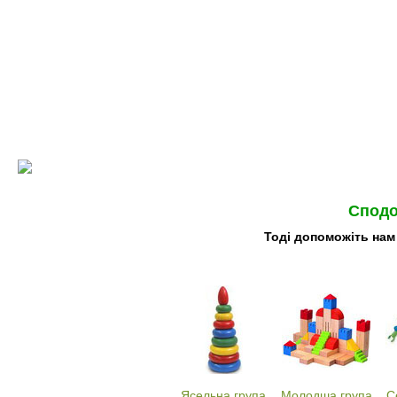
Сподо
Тоді допоможіть нам
Ясельна група
Молодша група
С