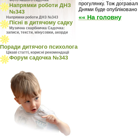
Фото нашого садочка
прогулянку. Тож догравали
Напрямки роботи ДНЗ
Днями буде опубліковано ф
№343
«« На головну
Напрямки роботи ДНЗ №343
Пісні в дитячому садку
Музична скарбничка Садочка:
записи, тексти, мінусовки, акорди
Поради дитячого психолога
Цiкавi статтi, кориснi рекомендацii
Форум садочка №343