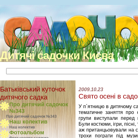
Дитячі садочки Києва
Батьківський куточок
2009.10.23
Свято осені в садо
дитячого садка
Про дитячий садочок
У п´ятницю в дитячому с
№343
тематичне заняття про 
Про дитячий садочок №343
групи виступали перед 
Наш колектив
Були костюми, ігри, пісні, 
Наш колектив
аж пританцьовували на сво
Фотоальбом
трохи пограти під муз