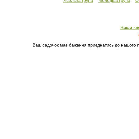
Ясельна група
Молодша група
С
Наша кн
Ваш садочок має бажання приєднатись до нашого пр