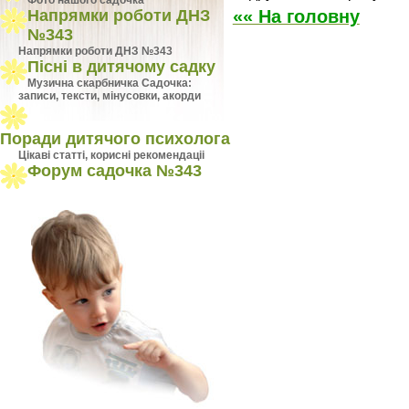
Фото нашого садочка
«« На головну
Напрямки роботи ДНЗ
№343
Напрямки роботи ДНЗ №343
Пісні в дитячому садку
Музична скарбничка Садочка:
записи, тексти, мінусовки, акорди
Поради дитячого психолога
Цiкавi статтi, кориснi рекомендацii
Форум садочка №343