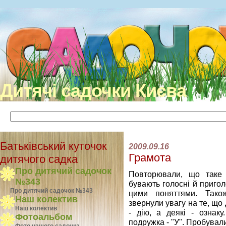
Дитячі садочки Києва
Батьківський куточок
2009.09.16
Грамота
дитячого садка
Про дитячий садочок
Повторювали, що таке 
№343
бувають голосні й пригол
Про дитячий садочок №343
цими поняттями. Тако
Наш колектив
звернули увагу на те, що 
Наш колектив
- дію, а деякі - ознаку
Фотоальбом
подружка - "У". Пробували