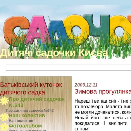
Дитячі садочки Києва
Батьківський куточок
2009.12.11
Зимова прогулянка
дитячого садка
Про дитячий садочок
Нарешті випав сніг - і не
№343
та позавчора. Малята виг
Про дитячий садочок №343
не могли дочекатися, кол
Наш колектив
Нехай його ще небагато
Наш колектив
покидатися, і виліпити
Фотоальбом
снігом!