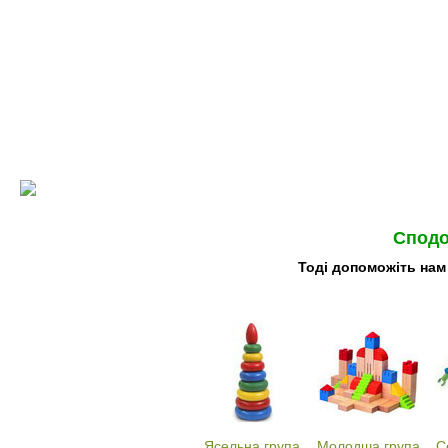
Сподо
Тоді допоможіть нам
Ясельна група
Молодша група
С