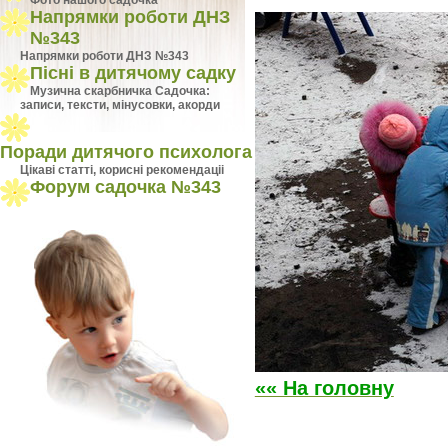
Фото нашого садочка
Напрямки роботи ДНЗ
№343
Напрямки роботи ДНЗ №343
Пісні в дитячому садку
Музична скарбничка Садочка:
записи, тексти, мінусовки, акорди
Поради дитячого психолога
Цiкавi статтi, кориснi рекомендацii
Форум садочка №343
«« На головну