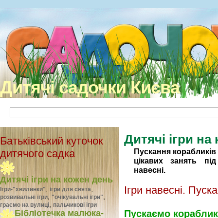
Дитячі садочки Києва
Дитячі ігри на
Батьківський куточок
Пускання корабликів 
дитячого садка
цікавих занять пі
навесні.
Дитячі ігри на кожен день
Ігри навесні. Пуск
,
,
Ігри-"хвилинки"
ігри для свята
,
,
розвивальні ігри
"очікувальні ігри"
,
граємо на вулиці
пальчикові ігри
Пускаємо кораблик
Бібліотечка малюка-