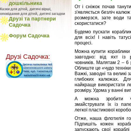
дошкільника
От і сніжок почав танут
,
,
Казки для дітей
дитячі вірші
з'являється безліч калюж 
,
оповідання для дітей
дитячі загадки
розмерзся, зате води т
Друзі та партнери
скористатися?
Садочка
Будемо пускати кораблик
Форум Садочка
для всіх! І навіть тату
процесі.
Можна купити кораблики 
Друзі Садочка:
завгодно: від яхт із 
човників. Малятам 2 – 6 р
Облиште це «чудо техніки»
Важкі, заводні та великі 
глибоких калюжах. Дл
найкраще використати ле
розміру. Удома у ванні ви
А можна зробити чо
змайструвати їх із папе
легкої пластикової коробо
Отже, наша флотилія го
Підпишіть кожен кораб
запускають свої кораблі