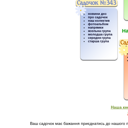
новини днз
про садочок
наш колектив
фотоальбом
напрямки
На
ясельна група
молодша група
середня група
старша група
Наша кн
Ваш садочок має бажання приєднатись до нашого пр