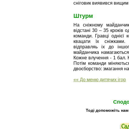
сніговик виявився вищим
Штурм
На сніжному майданчик
відстані 30 – 35 кроків о
команди. Гравці однієї к
квацати їх сніжками.
відправляь iх до іншог
майданчика намагаються 
Кожне влучення - 1 бал. 
Потім команди міняються
двоєборство: змагання на 
«« До меню дитячих ігор
Сподо
Тоді допоможіть нам