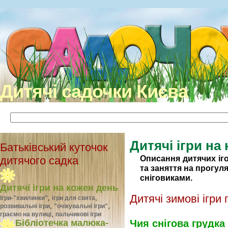
Дитячі садочки Києва
Дитячі ігри на
Батьківський куточок
Описання дитячих іго
дитячого садка
та заняття на прогуля
сніговиками.
Дитячі ігри на кожен день
Дитячі зимові ігри 
,
,
Ігри-"хвилинки"
ігри для свята
,
,
розвивальні ігри
"очікувальні ігри"
,
граємо на вулиці
пальчикові ігри
Чия снігова грудка
Бібліотечка малюка-