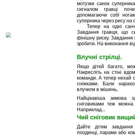
мотузки санок суперника
сигналом гравці поч
допомагаючи собі ногам
суперника через рису на 
Тепер на одні санчат
Завдання гравця, що си
фінішну риску. Завдання 
зробити. На виконання ві
Влучні стрілці.
Якщо дітей багато, мо
Накресліть на стіні вдо
команди. А тепер нехай 
сніжками. Бали нарахо
влучили в мішень,
Найцікавіша зимова з
сніговиками теж можна в
Наприклад...
Чий сніговик вищи
Дайте дітям завдання 
поодинці, парами або ком