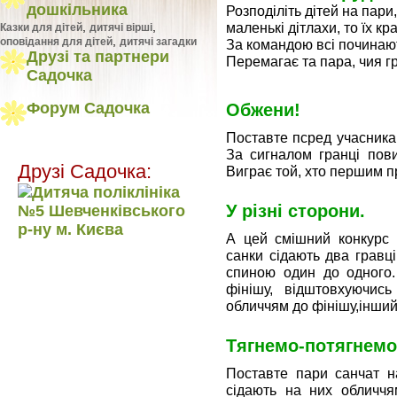
дошкільника
Розподіліть дітей на пари
маленькі дітлахи, то їх к
,
,
Казки для дітей
дитячі вірші
,
оповідання для дітей
дитячі загадки
За командою всі починают
Друзі та партнери
Перемагає та пара, чия г
Садочка
Форум Садочка
Обжени!
Поставте псред учасникам
За сигналом гранці пови
Друзі Садочка:
Виграє той, хто першим п
У різні сторони.
А цей смішний конкурс 
санки сідають два гравці
спиною один до одного.
фінішу, відштовхуючись
обличчям до фінішу,інший
Тягнемо-потягнемо
Поставте пари санчат на
сідають на них обличчя