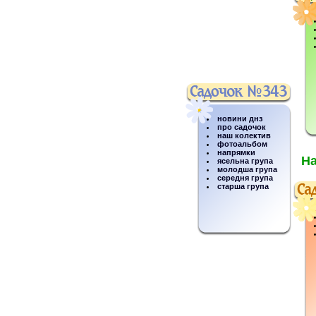
новини днз
про садочок
наш колектив
фотоальбом
напрямки
На
ясельна група
молодша група
середня група
старша група