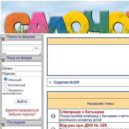
Поиск по форуму
Вход на форум
;
Логин:
Пароль:
Обычный
» Садочок №169
Безопасный
Запомнить
пользователя
Название темы
Зарегистрироваться
Співпраця з батьками
Забыли пароль?
Пошук шляхів співпраці з батьками з мет
всебічного розвитку дітей
Последние
Відгуки про ДНЗ № 169