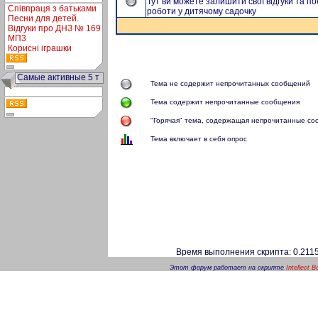
Тут ви можете залишити свої відгуки та 
Співпраця з батьками
роботи у дитячому садочку
Песни для детей.
Відгуки про ДНЗ № 169
МП3
Корисні іграшки
Самые активные 5 т
Тема не содержит непрочитанных сообщений
Тема содержит непрочитанные сообщения
"Горячая" тема, содержащая непрочитанные с
Тема включает в себя опрос
Время выполнения скрипта: 0.2115
Этот форум работает на скрипте
Intellect B