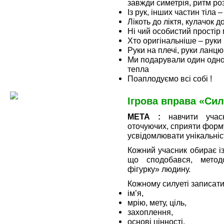
завжди симетрія, ритм р
Із рук, інших частин тіла –
Лікоть до ліктя, кулачок д
Ні чий особистий простір
Хто оригінальніше – руки 
Руки на плечі, руки ланц
Ми подарували один одном
тепла
Поаплодуємо всі собі !
Ігрова вправа «Сил
МЕТА :
навчити учас
оточуючих, сприяти форм
усвідомлювати унікальніс
Кожний учасник обирає і
що сподобався, методо
фігурку» людину.
Кожному силуеті записати
ім’я,
мрію, мету, ціль,
захоплення,
основі цінності,