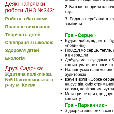
Деякі напрямки
2. Батьки говорили хлопч
роботи ДНЗ №343:
гру...
Робота з батьками
3. Родина переїхала в кр
замінили...
Правове виховання
Творчість дітей
Гра «Cерце»
Будьте добрі, підніміть, б
Співпраця зі школою
«повинні»)
Побудуємо серце, тепле, 
Здоров’я дітей
а ви зраділи
Екологія
Добудуємо із сусідами, об
контактувати,не просив г
Друзі Садочка:
Налаштуємо наші «серця» 
аудиторією
Існує вислів «Зорке серце»
на сусідів, сміх стримани
легким, повітряним, чутл
Мета гри не приз, це дру
контакту.
Гра «Парканчик»
З дохристиянських часів г