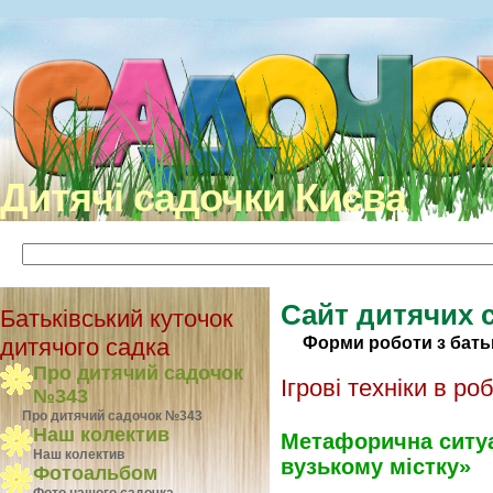
Дитячі садочки Києва
Сайт дитячих 
Батьківський куточок
Форми роботи з бать
дитячого садка
Про дитячий садочок
Ігрові техніки в ро
№343
Про дитячий садочок №343
Наш колектив
Метафорична ситуац
Наш колектив
вузькому містку»
Фотоальбом