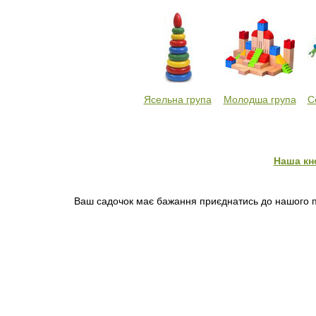
Ясельна група
Молодша група
С
Наша кн
Ваш садочок має бажання приєднатись до нашого пр