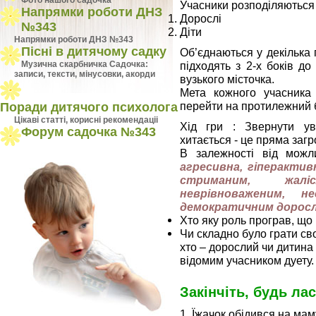
Фото нашого садочка
Учасники розподіляються 
Напрямки роботи ДНЗ
Дорослі
№343
Діти
Напрямки роботи ДНЗ №343
Пісні в дитячому садку
Об’єднаються у декілька 
підходять з 2-х боків д
Музична скарбничка Садочка:
записи, тексти, мінусовки, акорди
вузького місточка.
Мета кожного учасника 
перейти на протилежний б
Поради дитячого психолога
Цiкавi статтi, кориснi рекомендацii
Хід гри : Звернути ув
Форум садочка №343
хитається - це пряма загр
В залежності від мож
агресивна, гіперакти
стриманим, жалі
неврівноваженим, н
демократичним дорос
Хто яку роль програв, що
Чи складно було грати сво
хто – дорослий чи дитина 
відомим учасником дуету.
Закінчіть, будь лас
1. Їжачок обідився на маму