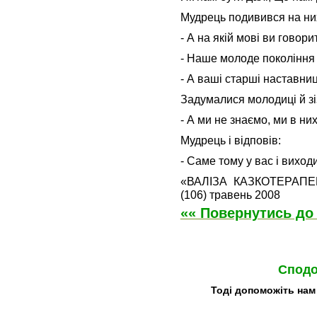
Мудрець подивився на них
- А на якій мові ви говори
- Наше молоде покоління
- А ваші старші наставниц
Задумалися молодиці й зі
- А ми не знаємо, ми в ни
Мудрець і відповів:
- Саме тому у вас і виходи
«ВАЛІЗА КАЗКОТЕРАПЕВ
(106) травень 2008
«« Повернутись до 
Сподо
Тоді допоможіть нам