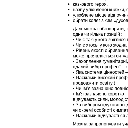
казкового героя,
назву улюбленої книжки, 
улюблене місце відпочинк
обрати колег з ким «духов
Далі можна обговорити, п
одна чи кілька позицій :
• Чи є такі у кого збіглися
• Чи є хтось, у кого жодна
• Рівень якості обривання
може проявляється ситуа
• Захоплення гуманітарні,
вдалий вибір професії – к
• Яка система цінностей –
• Наскільки високий профе
продовжити освіту )
• Чи ім’я зазначено повні
• Ім’я зазначено коротко – х
відчувають сили, молодіс
• За вибором «духовної єд
чи окремі особисті симпат
• Наскільки відчувається 
Можна запропонувати уча