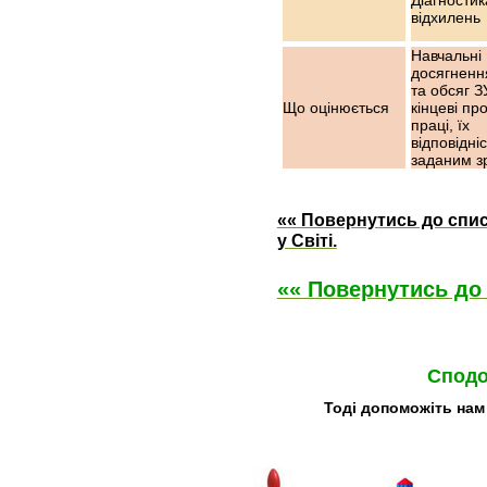
відхилень
Навчальні
досягнення
та обсяг З
Що оцінюється
кінцеві пр
праці, їх
відповідні
заданим з
«« Повернутись до спис
у Світі.
«« Повернутись до 
Сподо
Тоді допоможіть нам