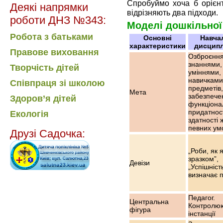
Спробуймо хоча б орієнт
Деякі напрямки
відрізняють два підходи.
роботи ДНЗ №343:
Моделі дошкільної
Робота з батьками
Основні
Навча
характеристики
дисципл
Правове виховання
Озброєнн
знаннями,
Творчість дітей
уміннями,
навичками 
Співпраця зі школою
предметів,
Мета
забезпече
Здоров’я дітей
функціона
придатност
Екологія
здатності 
певних ум
Друзі Садочка:
„Роби, як я
зразком”,
Девізи
„Успішніст
визначає п
Педагог.
Центральна
Контролю
фігура
інстанції