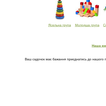
Ясельна група
Молодша група
С
Наша кн
Ваш садочок має бажання приєднатись до нашого пр