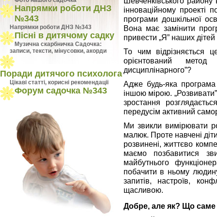
Шевченківського району 
Фото нашого садочка
Напрямки роботи ДНЗ
інноваційному проекті п
№343
програми дошкільної осві
Вона має замінити прог
Напрямки роботи ДНЗ №343
Пісні в дитячому садку
привести „Я” наших дітей д
Музична скарбничка Садочка:
То чим відрізняється це
записи, тексти, мінусовки, акорди
орієнтований метод 
дисциплінарного”?
Поради дитячого психолога
Цiкавi статтi, кориснi рекомендацii
Адже будь-яка програма 
Форум садочка №343
іншою мірою. „Розвивати”
зростання розглядаєтьс
передусім активний само
Ми звикли вимірювати ро
малюк. Проте навчені діти
розвинені, життєво компет
маємо позбавитися зв
майбутнього функціонера
побачити в ньому людину
запитів, настроїв, конф
щасливою.
Добре, але як? Що саме