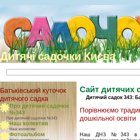
Дитячі садочки Києва
Сайт дитячих 
Батьківський куточок
Дитячий садок 343: Б
дитячого садка
Про дитячий садочок
Порівнюємо традиц
№343
дошкільної освіти
Про дитячий садочок №343
Наш колектив
Наш колектив
Фотоальбом
Наш ДНЗ №343 в чи