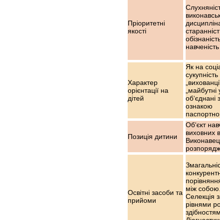
Слухняніст
виконавсь
Пріоритетні
дисциплін
якості
старанніст
обізнаність
навченість
Як на соці
сукупність 
Характер
„вихованці
орієнтації на
„майбутні у
дітей
об‘єднані 
ознакою
паспортног
Об‘єкт нав
виховних в
Позиція дитини
Виконавець
розпоряд
Змагальніс
конкурентн
порівняння
між собою
Освітні засоби та
Селекція з
прийоми
рівнями ро
здібностям
Діагностик