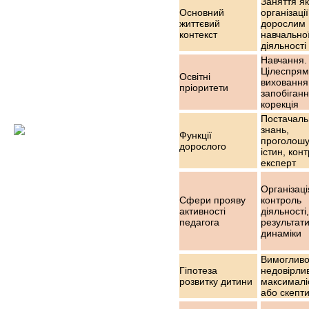
Заняття я
Основний
організації
життєвий
дорослим
контекст
навчально
діяльності
Навчання.
Цілеспрям
Освітні
виховання
пріоритети
запобіганн
корекція
Постачаль
знань,
Функції
проголошу
дорослого
істин, кон
експерт
Організаці
Сфери прояву
контроль
активності
діяльності,
педагога
результати
динаміки
Вимогливо
Гіпотеза
недовірли
розвитку дитини
максималі
або скепт