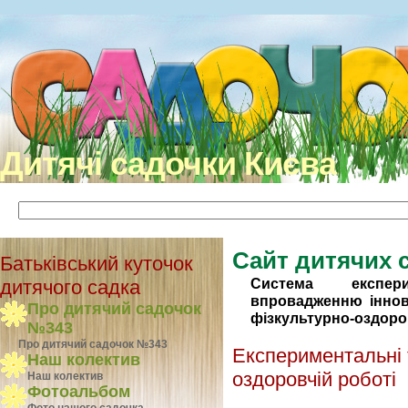
Дитячі садочки Києва
Сайт дитячих 
Батьківський куточок
Система експер
дитячого садка
впровадженню іннов
Про дитячий садочок
фізкультурно-оздоро
№343
Про дитячий садочок №343
Експериментальні т
Наш колектив
оздоровчій роботі
Наш колектив
Фотоальбом