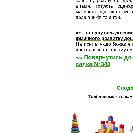
заняття, розучують ігри
дітьми, готують сцена
матеріал, що активізує
працівників та дітей.
«« Повернутись до спис
фізичного розвитку дош
Натисніть, якщо бажаєте п
присвячені правовому вих
«« Повернутись до
садка №343
Сподо
Тоді допоможіть нам