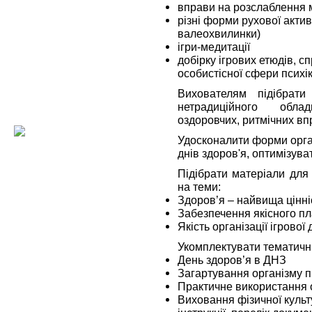
вправи на розслаблення м’
різні форми рухової актив
валеохвилинки)
ігри-медитації
добірку ігрових етюдів, 
особистісної сфери психі
Вихователям підібрат
нетрадиційного обла
оздоровчих, ритмічних вп
Удосконалити форми орга
днів здоров'я, оптимізув
Підібрати матеріали для
на теми:
Здоров’я – найвища цінні
Забезпечення якісного п
Якість організації ігрової
Укомплектувати тематичн
День здоров’я в ДНЗ
Загартування організму 
Практичне використання 
Виховання фізичної культ