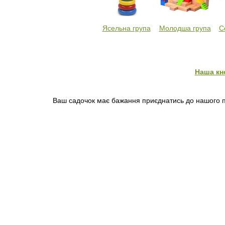
Ясельна група
Молодша група
С
Наша кн
Ваш садочок має бажання приєднатись до нашого пр