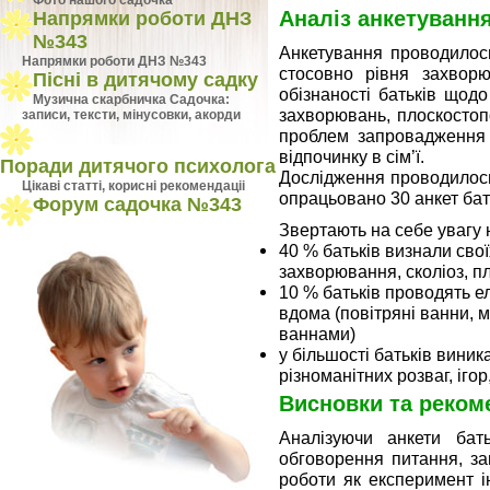
Фото нашого садочка
Аналіз анкетування
Напрямки роботи ДНЗ
№343
Анкетування проводилось
Напрямки роботи ДНЗ №343
стосовно рівня захворю
Пісні в дитячому садку
обізнаності батьків щод
Музична скарбничка Садочка:
захворювань, плоскостоп
записи, тексти, мінусовки, акорди
проблем запровадження 
відпочинку в сім’ї.
Поради дитячого психолога
Дослідження проводилось
Цiкавi статтi, кориснi рекомендацii
опрацьовано 30 анкет бат
Форум садочка №343
Звертають на себе увагу 
40 % батьків визнали свої
захворювання, сколіоз, пл
10 % батьків проводять 
вдома (повітряні ванни, 
ваннами)
у більшості батьків вини
різноманітних розваг, іго
Висновки та рекоме
Аналізуючи анкети бать
обговорення питання, за
роботи як експеримент ін