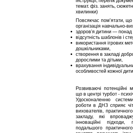
інструкції, перелік докуме
темат. фіз. занять, сюжетн
хвилинки)
Повсякчас пом’ятати, що 
організація навчально-ви
здоров'я дитини — понад 
відсутність шаблонів і сте
використання ігрових мето
дошкільниками,
створення в закладі добр
дорослими та дітьми,
врахування індивідуальн
особливостей кожної дити
Розвиваючі потенційні м
що в центрі турбот - псих
Удосконаленню системи
роботи в ДНЗ сприяє чіт
вихователів, практичног
закладу, які впроваджу
інноваційні підходи,
подальшого практичного