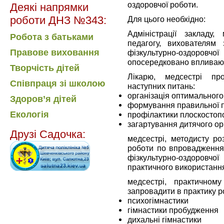
оздоровчої роботи.
Деякі напрямки
роботи ДНЗ №343:
Для цього необхідно:
Адміністрації закладу, 
Робота з батьками
педагогу, вихователям 
Правове виховання
фізкультурно-оздоровчо
опосередковано впливаючи 
Творчість дітей
Лікарю, медсестрі пр
Співпраця зі школою
наступних питань:
організація оптимальног
Здоров’я дітей
формування правильної 
Екологія
профілактики плоскостопо
загартування дитячого ор
Друзі Садочка:
медсестрі, методисту ро
роботи по впровадження 
фізкультурно-оздоровчо
практичного використан
медсестрі, практичному
запровадити в практику р
психогімнастики
гімнастики пробудження
дихальні гімнастики