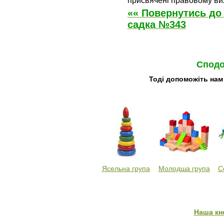
«« Повернутись до
садка №343
Сподо
Тоді допоможіть нам
Ясельна група
Молодша група
С
Наша кн