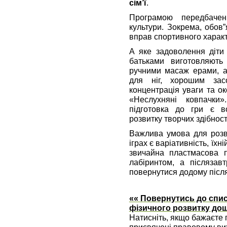
сім’ї
.
Програмою передбачен
культури. Зокрема, обов
вправ спортивного характ
А яке задоволення діти 
батьками виготовляють
ручними масаж ерами, а
для ніг, хорошим зас
концентрація уваги та ок
«Неслухняні ковпачки»
підготовка до гри є 
розвитку творчих здібност
Важлива умова для розви
іграх є варіативність, їхн
звичайна пластмасова п
лабіринтом, а післязав
повернутися додому після
«« Повернутись до спис
фізичного розвитку дош
Натисніть, якщо бажаєте п
присвячені правовому вих