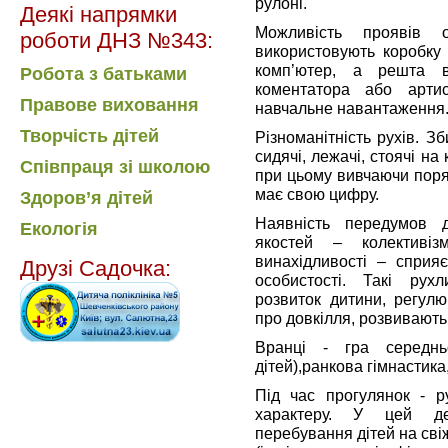
рулоні.
Деякі напрямки
Можливість проявів о
роботи ДНЗ №343:
використовують коробку 
комп’ютер, а решта в
Робота з батьками
коментатора або арти
Правове виховання
навчальне навантаження
Творчість дітей
Різноманітність рухів. 
сидячі, лежачі, стоячі на 
Співпраця зі школою
при цьому вивчаючи поряд
має свою цифру.
Здоров’я дітей
Наявність передумов д
Екологія
якостей – колективізму
винахідливості – сприя
Друзі Садочка:
особистості. Такі рух
розвиток дитини, регул
про довкілля, розвивають 
Вранці - гра середнь
дітей),ранкова гімнастика,
Під час прогулянок - р
характеру. У цей де
перебування дітей на сві