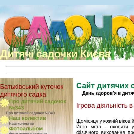
Дитячі садочки Києва
Сайт дитячих 
Батьківський куточок
День здоров’я в дитя
дитячого садка
Про дитячий садочок
Ігрова діяльність 
№343
Про дитячий садочок №343
Наш колектив
Щомісяця у кожній віковій
Наш колектив
Його мета - охопити у
Фотоальбом
фізичного виховання про