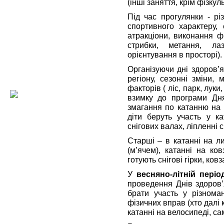
(інші заняття, крім фізкул
Під час прогулянки - рі
спортивного характеру, 
атракціони, виконання фі
стрибки, метання, ла
орієнтування в просторі).
Організуючи дні здоров’я
регіону, сезонні зміни,
факторів ( ліс, парк, лук
взимку до програми Дня
змагання по катанню на 
діти беруть участь у ка
снігових валах, ліпленні с
Старші – в катанні на ли
(м’ячем), катанні на ко
готують снігові гірки, ков
У
весняно-літній періо
проведення Днів здоров’
брати участь у різноман
фізичних вправ (хто далі 
катанні на велосипеді, са