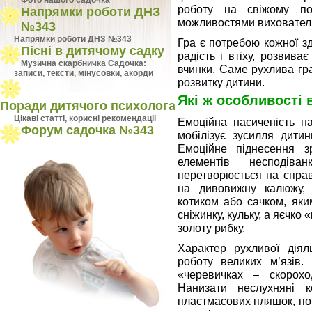
Фото нашого садочка
роботу на свіжому пов
Напрямки роботи ДНЗ
можливостями вихователя
№343
Напрямки роботи ДНЗ №343
Гра є потребою кожної з
Пісні в дитячому садку
радість і втіху, розвиває
Музична скарбничка Садочка:
вчинки. Саме рухлива гр
записи, тексти, мінусовки, акорди
розвитку дитини.
Які ж особливості 
Поради дитячого психолога
Цiкавi статтi, кориснi рекомендацii
Емоційна насиченість на
Форум садочка №343
мобілізує зусилля дитин
Емоційне піднесення з
елементів несподіва
перетворюється на спра
на дивовижну калюжу, 
котиком або сачком, яки
сніжинку, кульку, а яєчко
золоту рибку.
Характер рухливої діяль
роботу великих м’язів.
«черевичках – скороход
Нанизати неслухняні к
пластмасових пляшок, по