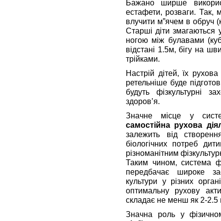
Бажано ширше використ
естафети, розваги. Так,
влучити м”ячем в обруч (к
Старші діти змагаються 
ногою між булавами (ку
відстані 1.5м, бігу на шв
трійками.
Настрій дітей, їх рухов
ретельніше буде підгото
будуть фізкультурні за
здоров’я.
Значне місце у систе
самостійна рухова дія
залежить від створенн
біологічних потреб дит
різноманітним фізкультур
Таким чином, система фі
передбачає широке зас
культури у різних орган
оптимальну рухову акти
складає не менш як 2-2.5 
Значна роль у фізично