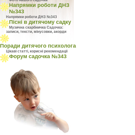
Фото нашого садочка
Напрямки роботи ДНЗ
№343
Напрямки роботи ДНЗ №343
Пісні в дитячому садку
Музична скарбничка Садочка:
записи, тексти, мінусовки, акорди
Поради дитячого психолога
Цiкавi статтi, кориснi рекомендацii
Форум садочка №343