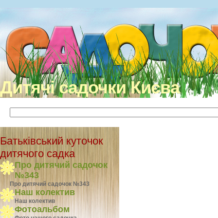
Дитячі садочки Києва
Батьківський куточок
дитячого садка
Про дитячий садочок
№343
Про дитячий садочок №343
Наш колектив
Наш колектив
Фотоальбом