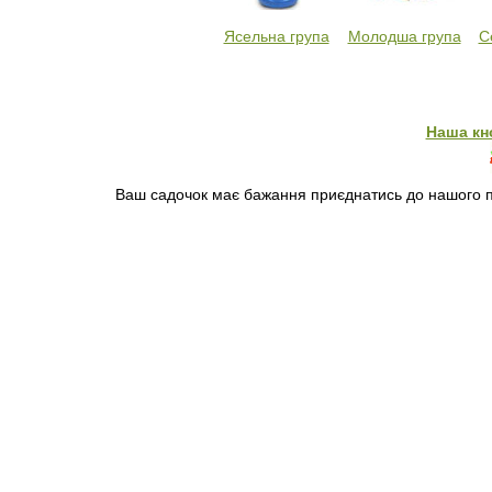
Ясельна група
Молодша група
С
Наша кн
Ваш садочок має бажання приєднатись до нашого пр