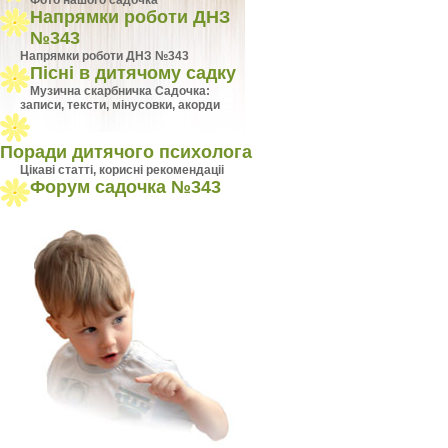
Фото нашого садочка
Напрямки роботи ДНЗ
№343
Напрямки роботи ДНЗ №343
Пісні в дитячому садку
Музична скарбничка Садочка:
записи, тексти, мінусовки, акорди
Поради дитячого психолога
Цiкавi статтi, кориснi рекомендацii
Форум садочка №343