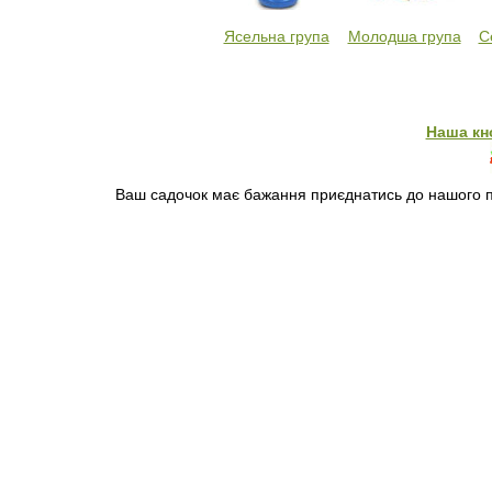
Ясельна група
Молодша група
С
Наша кн
Ваш садочок має бажання приєднатись до нашого пр