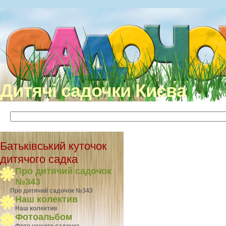
Дитячі садочки Києва
Батьківський куточок
дитячого садка
Про дитячий садочок
№343
Про дитячий садочок №343
Наш колектив
Наш колектив
Фотоальбом