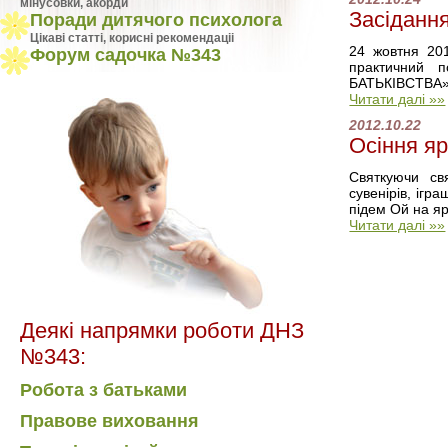
мінусовки, акорди
Засідан
Поради дитячого психолога
Цiкавi статтi, кориснi рекомендацii
24 жовтня 20
Форум садочка №343
практичний п
БАТЬКІВСТВА» 
Читати далі »»
2012.10.22
Осіння я
Святкуючи св
сувенірів, ігр
підем Ой на яр 
Читати далі »»
Деякі напрямки роботи ДНЗ
№343:
Робота з батьками
Правове виховання