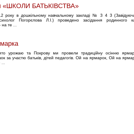
ня «ШКОЛИ БАТЬКІВСТВА»
12 року в дошкільному навчальному закладі № 3 4 3 (Завідуюча
сихолог Погорєлова Л.І.) проведено засідання родинного
на те ...
рмарка
ято урожаю та Покрову ми провели традиційну осінню ярмар
ашок за участю батьків, дітей педагогів. Ой на ярмарок, Ой на ярма
...