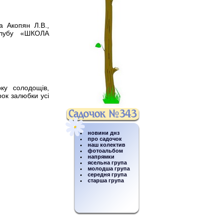
 Акопян Л.В.,
 клубу «ШКОЛА
ку солодощів,
рок залюбки усі
новини днз
про садочок
наш колектив
фотоальбом
напрямки
ясельна група
молодша група
середня група
старша група