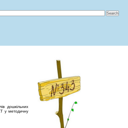
ів дошкільних
КТ у методичну