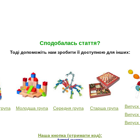
Сподобалась стаття?
Тоді допоможіть нам зробити її доступною для інших:
Випуск
група
Молодша група
Середня група
Старша група
Випуск
Випуск
Наша кнопка (отримати код):