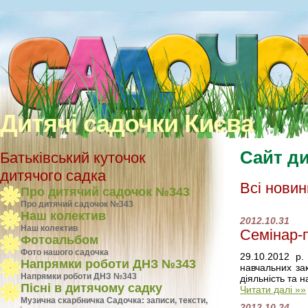
Дитячі садочки Києва
Сайт ди
Батьківський куточок
дитячого садка
Всі новин
Про дитячий садочок №343
Про дитячий садочок №343
Наш колектив
2012.10.31
Наш колектив
Семінар-п
Фотоальбом
Фото нашого садочка
29.10.2012 р
Напрямки роботи ДНЗ №343
навчальних за
Напрямки роботи ДНЗ №343
діяльність та н
Пісні в дитячому садку
Читати далі »»
Музична скарбничка Садочка: записи, тексти,
2012.10.24