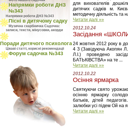
Фото нашого садочка
для вихователів дошкіл
Напрямки роботи ДНЗ
дитячих садків м. Киє
№343
методичну діяльність та на
Напрямки роботи ДНЗ №343
Читати далі »»
Пісні в дитячому садку
Музична скарбничка Садочка:
2012.10.24
записи, тексти, мінусовки, акорди
Засідання «ШКОЛ
Поради дитячого психолога
24 жовтня 2012 року в д
4 3 (Завідуюча Акопян Л
Цiкавi статтi, кориснi рекомендацii
Форум садочка №343
Л.І.) проведено зас
БАТЬКІВСТВА» на те ...
Читати далі »»
2012.10.22
Осіння ярмарка
Святкуючи свято урожаю
осінню ярмарку солодощ
батьків, дітей педагог
залюбки усі підем Ой на яр
Читати далі »»