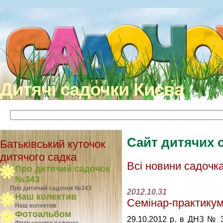
Дитячі садочки Києва
Сайт дитячих 
Батьківський куточок
дитячого садка
Всі новини садочк
Про дитячий садочок
№343
Про дитячий садочок №343
2012.10.31
Наш колектив
Семінар-практикум
Наш колектив
Фотоальбом
29.10.2012 р. в ДНЗ № 3