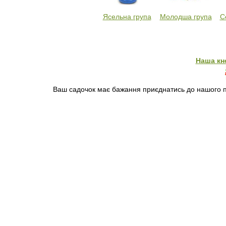
Ясельна група
Молодша група
С
Наша кн
Ваш садочок має бажання приєднатись до нашого пр